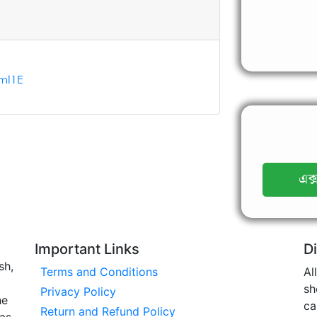
mI1E
এক্
Important Links
D
sh,
Terms and Conditions
Al
sh
Privacy Policy
he
ca
Return and Refund Policy