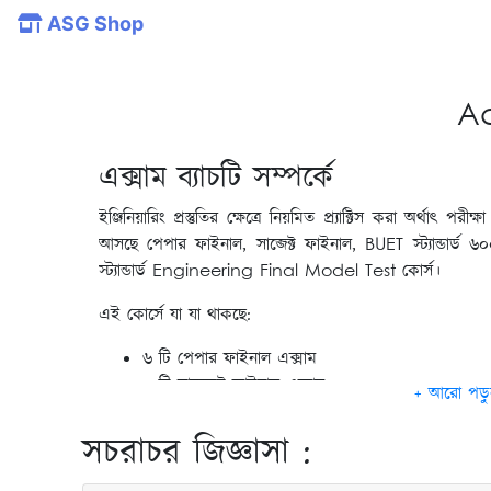
ASG Shop
Ac
এক্সাম ব‍্যাচটি সম্পর্কে
ইঞ্জিনিয়ারিং প্রস্তুতির ক্ষেত্রে নিয়মিত প্র‍্যাক্টিস করা অর্থাৎ 
আসছে পেপার ফাইনাল, সাব্জেক্ট ফাইনাল, BUET স্ট্যান্ডার্ড ৬০০
স্ট্যান্ডার্ড Engineering Final Model Test কোর্স।
এই কোর্সে যা যা থাকছে:
৬ টি পেপার ফাইনাল এক্সাম
৩ টি সাবজেক্ট ফাইনাল এক্সাম
BUET স্ট্যান্ডার্ড মডেল টেস্ট
CUET, RUET, KUET, MIST, IUT, SUST স্ট্যান্ডার্ড মড
সচরাচর জিজ্ঞাসা :
প্রতিটি পরীক্ষার জন্য ব্যাখ্যাসহ সলভ শীট ও সলভ ক্লাস
24/7 Q&A সার্ভিস