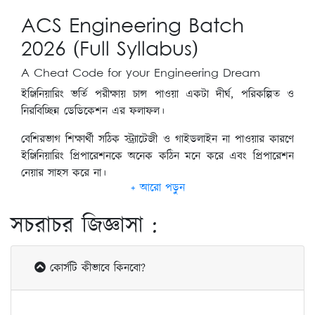
ACS Engineering Batch
2026 (Full Syllabus)
A Cheat Code for your Engineering Dream
ইঞ্জিনিয়ারিং ভর্তি পরীক্ষায় চান্স পাওয়া একটা দীর্ঘ, পরিকল্পিত ও
নিরবিচ্ছিন্ন ডেডিকেশন এর ফলাফল।
বেশিরভাগ শিক্ষার্থী সঠিক স্ট্র‍্যাটেজী ও গাইডলাইন না পাওয়ার কারণে
ইঞ্জিনিয়ারিং প্রিপারেশনকে অনেক কঠিন মনে করে এবং প্রিপারেশন
নেয়ার সাহস করে না।
গত ৪ বছরে BUET, CKRUET, KUET, RUET, CUET, BUTEX,
সচরাচর জিজ্ঞাসা :
MIST, IUT, SUST—
সব জায়গায় ACS শিক্ষার্থীদের উল্লেখযোগ্য উপস্থিতি নির্দেশ করে
এটা কোন কাকতালীয় ঘটনা না।
কোর্সটি কীভাবে কিনবো?
বরং শিক্ষকদের অভিজ্ঞতা ও সঠিক পরিকল্পনার ফল।
এবার সেই অভিজ্ঞতা, সেই সিস্টেম, সেই টিম নিয়েই আসছে—