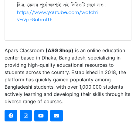
বি.দ্র. কেনার পূর্বে অবশ্যই এই ভিডিওটি দেখে নাও :
👉
ACS Engineering Batch 2026 (Full Syllabus)
https://www.youtube.com/watch?
v=rvpE8obmI1E
👨‍🏫 টিচার প্যানেল (Dream Squad)
🔹 Physics
অপূর্ব দাদা
মাশরুর ভাইয়া
Apars Classroom
(ASG Shop)
is an online education
👉 কনসেপ্ট এমনভাবে শেখানো হবে, যেন প্রশ্ন যেভাবেই ঘুরে আসুক
center based in Dhaka, Bangladesh, specializing in
—তুমি আটকাবে না।
providing high-quality educational resources to
students across the country. Established in 2018, the
🔹 Mathematics
platform has quickly gained popularity among
অভি দাদা
Bangladeshi students, with over 1,000,000 students
রাকিব ভাইয়া
actively learning and developing their skills through its
diverse range of courses.
👉 ম্যাথ মানে শুধু ফর্মুলা না, কোথায় কিভাবে ফর্মুলা এপ্লাই করবে
এই ডিসিশন নেওয়ার ক্ষমতা।
🔹 Chemistry
পাহলভী ভাইয়া