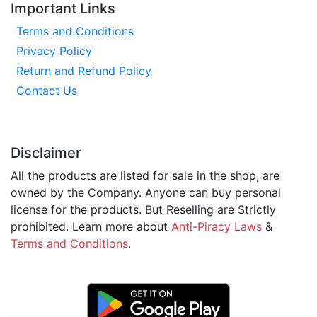
Important Links
হিমেল ভাইয়া
Terms and Conditions
👉 কেমিস্ট্রি হবে ভয় না, বরং স্কোরিং সাবজেক্ট।
Privacy Policy
📚 ক্লাস ও কনটেন্ট সিস্টেম
Return and Refund Policy
পুরো সিলেবাস লাইভ ক্লাসের মাধ্যমে
Contact Us
প্রতিটি ক্লাসের রেকর্ডেড ভার্সন সংরক্ষিত থাকবে
শর্ট সিলেবাস এর আর্কাইভ ক্লাস
প্র্যাকটিস শিট
Disclaimer
অধ্যায়ভিত্তিক এক্লাস
All the products are listed for sale in the shop, are
২২, ২৩, ২৪, ২৫ ব্যাচ প্রমাণ দিয়েছে—
owned by the Company. Anyone can buy personal
এখন ২৬ ব্যাচের পালা।
license for the products. But Reselling are Strictly
prohibited. Learn more about
Anti-Piracy Laws
&
তুমি চেষ্টা দাও ১০০%,
Terms and Conditions
.
স্ট্রাকচার, গাইডলাইন আর সাপোর্ট নিয়ে
ACS থাকবে তোমার পাশে পুরোটা সময়।