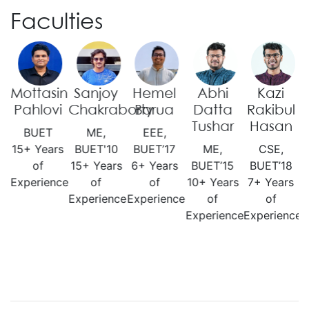
Faculties
Mottasin
Sanjoy
Hemel
Abhi
Kazi
r
Pahlovi
Chakraborty
Barua
Datta
Rakibul
n
Tushar
Hasan
BUET
ME,
EEE,
15+ Years
BUET'10
BUET’17
ME,
CSE,
of
15+ Years
6+ Years
BUET’15
BUET’18
Experience
of
of
10+ Years
7+ Years
s
Experience
Experience
of
of
Experience
Experience
ce