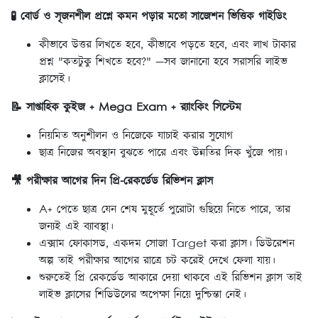
🧪 বোর্ড ও সৃজনশীল প্রশ্নে কমন পড়ার মতো সাজেশন ভিত্তিক গাইডিং
কীভাবে উত্তর লিখতে হবে, কীভাবে পড়তে হবে, এবং লাখ টাকার
প্রশ্ন "কতটুকু শিখতে হবে?" —সব জানানো হবে সরাসরি লাইভ
ক্লাসেই।
📝 সাপ্তাহিক কুইজ + Mega Exam + র‍্যাংকিং সিস্টেম
নিয়মিত অনুশীলন ও নিজেকে যাচাই করার সুযোগ
ছাত্র নিজের অবস্থান বুঝতে পারে এবং উন্নতির দিক খুঁজে পায়।
🎥 পরীক্ষার আগের দিন প্রি-রেকর্ডেড রিভিশন ক্লাস
A+ পেতে ছাত্র যেন শেষ মুহূর্তে পুরোটা গুছিয়ে নিতে পারে, তার
জন্যই এই ব্যাবস্থা।
এক্সাম ফোকাসড, একদম সোজা Target করা ক্লাস। ডিউরেশন
অল্প তাই পরীক্ষার আগের রাত্রে চট করেই দেখে ফেলা যায়।
শুরুতেই প্রি রেকর্ডেড আকারে দেয়া থাকবে এই রিভিশন ক্লাস তাই
লাইভ ক্লাসের শিডিউলের অপেক্ষা নিয়ে দুশ্চিন্তা নেই।