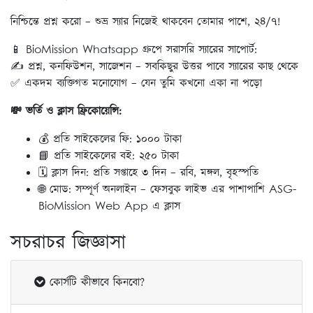
নিশ্চিন্তে প্রশ্ন করো – শুভ্র স্যার নিজেই থাকবেন তোমার পাশে, ২৪/৭!
📱 BioMission Whatsapp গ্রুপে সরাসরি স্যারের সাপোর্ট:
✍️ প্রশ্ন, কনফিউশন, সাজেশন – সবকিছুর উত্তর পাবে স্যারের কাছ থেকে
✅ একদম ব্যক্তিগত মনোযোগ – যেন তুমি কখনো একা না পড়ো
💸 ভর্তি ও ক্লাস ফ্রিকোয়েন্সি:
💰 প্রতি সাইকেলের ফি: ১০০০ টাকা
📘 প্রতি সাইকেলের বই: ২৫০ টাকা
🗓️ ক্লাস দিন: প্রতি সপ্তাহে ৩ দিন – রবি, মঙ্গল, বৃহস্পতি
🌐 মোড: সম্পূর্ণ অনলাইন – ফেসবুক লাইভ এর পাশাপাশি ASG-
BioMission Web App এ ক্লাস
সচরাচর জিজ্ঞাসা
কোর্সটি কীভাবে কিনবো?