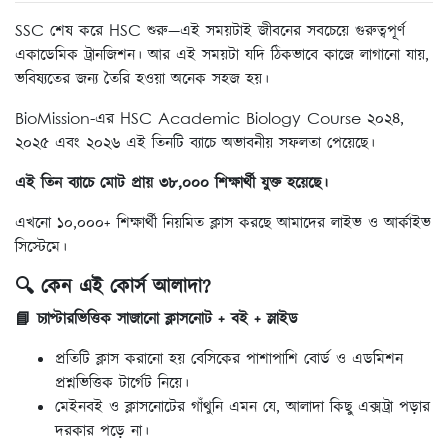
SSC শেষ করে HSC শুরু—এই সময়টাই জীবনের সবচেয়ে গুরুত্বপূর্ণ
একাডেমিক ট্রানজিশন। আর এই সময়টা যদি ঠিকভাবে কাজে লাগানো যায়,
ভবিষ্যতের জন্য তৈরি হওয়া অনেক সহজ হয়।
BioMission-এর HSC Academic Biology Course ২০২৪,
২০২৫ এবং ২০২৬ এই তিনটি ব্যাচে অভাবনীয় সফলতা পেয়েছে।
এই তিন ব্যাচে মোট প্রায় ৩৮,০০০ শিক্ষার্থী যুক্ত হয়েছে।
এখনো ১০,০০০+ শিক্ষার্থী নিয়মিত ক্লাস করছে আমাদের লাইভ ও আর্কাইভ
সিস্টেমে।
🔍 কেন এই কোর্স আলাদা?
📘 চ্যাপ্টারভিত্তিক সাজানো ক্লাসনোট + বই + স্লাইড
প্রতিটি ক্লাস করানো হয় বেসিকের পাশাপাশি বোর্ড ও এডমিশন
প্রশ্নভিত্তিক টার্গেট নিয়ে।
মেইনবই ও ক্লাসনোটের গাঁথুনি এমন যে, আলাদা কিছু এক্সট্রা পড়ার
দরকার পড়ে না।