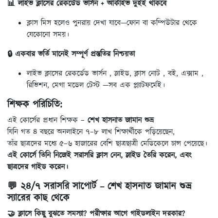
📊 লাইভ ক্লাসের রেকর্ডেড ভার্সন + আর্কাইভ দুইই থাকবে
ক্লাস মিস হলেও পুনরায় দেখা যাবে—ফোন বা কম্পিউটার থেকে
যেকোনো সময়।
🔒 একবার ভর্তি মানেই সম্পূর্ণ প্রস্তুতির নিশ্চয়তা
লাইভ ক্লাসের রেকর্ডেড ভার্সন , স্লাইড, ক্লাস নোট , বই, এক্সাম ,
রিভিশন, মেগা মডেল টেস্ট —সব এক প্ল্যাটফর্মেই।
শিক্ষক পরিচিতি:
এই কোর্সের প্রধান শিক্ষক –
শেখ হাসনাত জামান শুভ্র
যিনি গত ৪ বছরে অনলাইনে ৭–৮ লাখ শিক্ষার্থীকে পড়িয়েছেন,
তাঁর ছাত্রদের মধ্যে ৫–৬ হাজারের বেশি ছাত্রছাত্রী মেডিকেলে চান্স পেয়েছে।
এই কোর্সে তিনি নিজেই সরাসরি ক্লাস নেন, স্লাইড তৈরি করেন, এবং
ছাত্রদের গাইড করেন।
💬 ২৪/৭ সরাসরি সাপোর্ট – শেখ হাসনাত জামান শুভ্র
স্যারের কাছ থেকে
🤝 ক্লাসে কিছু বুঝতে সমস্যা? পরীক্ষার আগে গাইডলাইন দরকার?