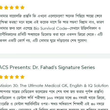
তোমার বায়োলজি প্রস্তুতি কি এখনো এলোমেলো? অনেক পিছিয়ে আছো ভেবে
দুশ্চিন্তা করছ? মনে হচ্ছে এই কয়েক মাসে কি আর সম্ভব? বিশ্রাম নাও, কারণ
তোমার জন্য চলে এসেছে Bio Survival Code—যেখানে উদ্ভিদবিজ্ঞান ও
প্রাণীবিজ্ঞানের প্রতিটি অধ্যায়কে ডিকোড করা হবে একদম জিরো থেকে। এটি
কেবল একটি কোর্স নয়, এটি তোমার ঘুরে দাঁড়ানোর শেষ সুযোগ!
ACS Presents: Dr. Fahad’s Signature Series
Mission 30: The Ultimate Medical GK, English & IQ Solution
আপনার স্বপ্নের মেডিকেল কলেজের পথে শেষ বাধা জয় করার পূর্ণাঙ্গ প্রস্তুতি)
মেডিকেল ও ডেন্টাল ভর্তি পরীক্ষায় ১০০ নম্বরের মধ্যে ৩০ নম্বরই থাকে জিকে,
ইংরেজি ও মেন্টাল অ্যাবিলিটির ওপর। অথচ অধিকাংশ শিক্ষার্থী এই ৩০ নম্বরে