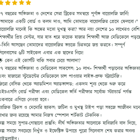
৭ বছরের অভিজ্ঞতা ও দেশের সেরা ট্রিকের সমন্বয়ে পূর্ণাঙ্গ বায়োলজি জার্নি!
“আমাকে একটি বোর্ড ও কলম দাও, আমি তোমাকে বায়োলজির প্রেমে ফেলবো।"
বায়োলজি মানেই কি অন্ধের মতো মুখস্থ করা? আর নয়! দেশের ১০ লাখেরও বেশি
শিক্ষার্থীর প্রিয় মেন্টর, যার হাত ধরে কয়েক হাজার শিক্ষার্থী আজ মেডিকেলে পড়ছ
—তিনি আসছেন তোমাদের বায়োলজির ভয়কে চিরতরে জয় করতে। সম্পূর্ণ
সিলেবাসের ৬টি সাইকেল এবার এক ছাদের নিচে!
🌟 কেন এই কোর্সটি বাকি সবার চেয়ে আলাদা?
১৭ বছরের অভিজ্ঞতা ও মেডিকেল সাকসেস: ১০ লাখ+ শিক্ষার্থী পড়ানোর অভিজ্ঞতা
বং হাজারো স্টুডেন্টের মেডিকেলে চান্স পাওয়ার লাইভ-প্রুফ স্ট্র্যাটেজি।
জিরো বেসিক থেকে অ্যাডমিশন অ্যাডভান্সড: একদম শূন্য থেকে শুরু করে
ইচএসসি বোর্ড পরীক্ষা এবং মেডিকেল ভর্তি পরীক্ষার সর্বোচ্চ স্ট্যান্ডার্ড পর্যন্ত
একবারে এগিয়ে নেওয়া হবে।
ম্যাজিক ট্রিকস ও মেমোরি হ্যাকস: জটিল ও মুখস্থ টাইপ পড়া সহজে আজীবন মনে
রাখার জন্য রয়েছে আমার নিজস্ব স্পেশাল শর্টকাট টেকনিক।
ল্প সময়ে সুপার-গোছানো প্রস্তুতি: দীর্ঘ অভিজ্ঞতার আলোকে হাবিজাবি বাদ দিয়ে,
অল্প সময়ে সবচেয়ে নিখুঁত ও ইফেক্টিভ উপায়ে পুরো সিলেবাস শেষ করার অনন্য
গাইডলাইন।