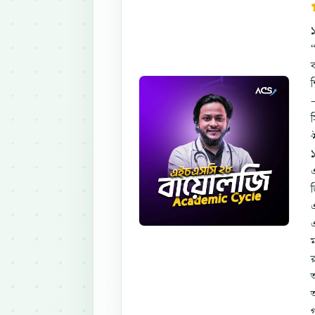
১
এ
এ
অ