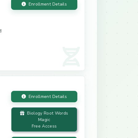
Enrollment Details
ে
Enrollment Details
Biology Root Words
Magic
Free Access
d