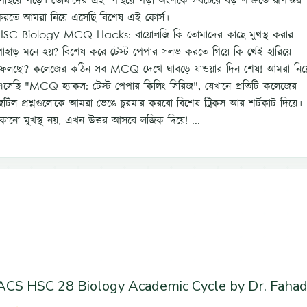
পিছিয়ে পড়ে। তোমাদের এই পিছিয়ে পড়া অংশকে সবচেয়ে বড় শক্তিতে রূপান্তর
করতে আমরা নিয়ে এসেছি বিশেষ এই কোর্স।
HSC Biology MCQ Hacks: বায়োলজি কি তোমাদের কাছে মুখস্থ করার
পাহাড় মনে হয়? বিশেষ করে টেস্ট পেপার সলভ করতে গিয়ে কি খেই হারিয়ে
ফেলছো? কলেজের কঠিন সব MCQ দেখে ঘাবড়ে যাওয়ার দিন শেষ! আমরা নিয়
এসেছি "MCQ হ্যাকস: টেস্ট পেপার কিলিং সিরিজ", যেখানে প্রতিটি কলেজের
জটিল প্রশ্নগুলোকে আমরা ভেঙে চুরমার করবো বিশেষ ট্রিকস আর শর্টকাট দিয়ে।
কোনো মুখস্থ নয়, এখন উত্তর আসবে লজিক দিয়ে! ...
ACS HSC 28 Biology Academic Cycle by Dr. Faha