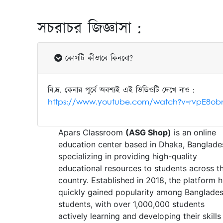
সচরাচর জিজ্ঞাসা :
কোর্সটি কীভাবে কিনবো?
বি.দ্র. কেনার পূর্বে অবশ্যই এই ভিডিওটি দেখে নাও :
https://www.youtube.com/watch?v=rvpE8ob
Apars Classroom
(ASG Shop)
is an online
education center based in Dhaka, Banglade
specializing in providing high-quality
educational resources to students across t
country. Established in 2018, the platform 
quickly gained popularity among Banglades
students, with over 1,000,000 students
actively learning and developing their skills