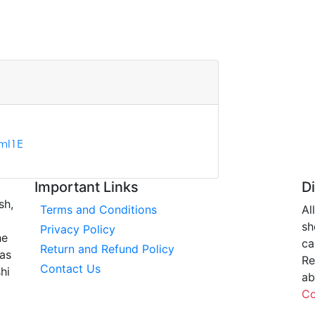
mI1E
Important Links
D
sh,
Terms and Conditions
Al
sh
Privacy Policy
he
ca
Return and Refund Policy
has
Re
Contact Us
hi
a
Co