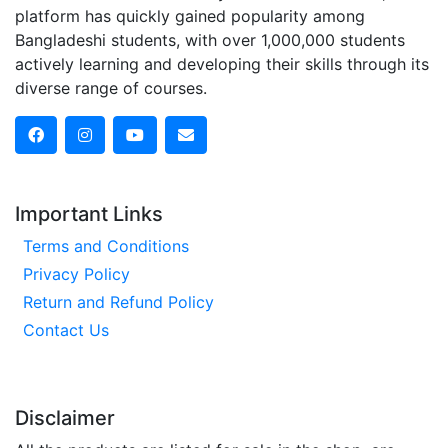
সহায়তা করেছিল — মূল ভর্তি পরীক্ষায় উল্লেখযোগ্য সংখ্যক প্রশ্ন কমন
platform has quickly gained popularity among
এসেছিল। এবার থাকছে আরও আপডেটেড প্র‍্যাকটিস শীট ২.০, যা
Bangladeshi students, with over 1,000,000 students
ক্লাসের সাথে নিয়মিত প্র্যাকটিস করলেই বাড়তি কোনো কোচিং ছাড়াই
actively learning and developing their skills through its
ভালো র‍্যাংকসহ চান্স পাওয়া সম্ভব হবে।
diverse range of courses.
এছাড়া —
বাংলাদেশের সবচেয়ে বড় ভার্সিটি টার্গেটেড ডিসকাশন গ্রুপ
Doubt Clear এর জন্য Premium Access
নতুন এক্সাম সিস্টেম অনুযায়ী Model Test — সবই প্রস্তুত
Important Links
২২, ২৩, ২৪ ব্যাচের দারুণ সাফল্যের পর এবার ACS-এর লক্ষ্য ২৫
Terms and Conditions
ব্যাচকে স্বপ্নের গন্তব্যে পৌঁছে দেওয়া।
Privacy Policy
ACS তৈরি তোমার প্রতিটি প্রশ্নের উত্তর দিতে। তুমি শুধু সাহস নিয়ে
Return and Refund Policy
এসো বাকিটা আমরা দেখবো।
Contact Us
Disclaimer